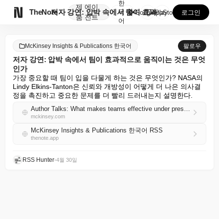
한
제
에이

TheNote
저자 강연: 압박 속에서 팀이 효과적으로 움직이는 것은...
국
GooglePlay
AppStore
로그인
품
전트
어
McKinsey Insights & Publications 한국어
팔로우
저자 강연: 압박 속에서 팀이 효과적으로 움직이는 것은 무엇
인가
가장 중요할 때 팀이 입을 다물게 하는 것은 무엇인가? NASA의 
Lindy Elkins-Tanton은 신뢰와 개방성이 어떻게 더 나은 의사결
정을 촉진하고 중요한 문제를 더 빨리 드러내는지 설명한다.
Author Talks: What makes teams effective under pressure
mckinsey.com
McKinsey Insights & Publications 한국어 RSS
thenote.app
RSS Hunter
•
4월 30일