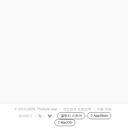
© 2015-2026, TheNote.app
·
개인정보 보호정책
·
이용 약관
·
갤럭시 스토어
 AppStore
문의하기
·
·
·
 MacOS