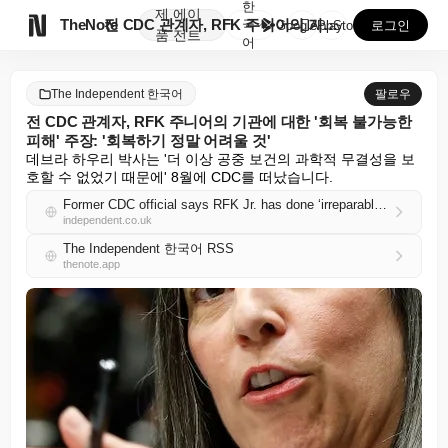
한
제
에이

TheNote
전 CDC 관계자, RFK 주니어의 기관에 대한 '회복...
국
GooglePlay
AppStore
로그인
품
전트
어
The Independent 한국어
팔로우
전 CDC 관계자, RFK 주니어의 기관에 대한 '회복 불가능한
피해' 주장: '회복하기 정말 어려울 것'
데브라 하우리 박사는 '더 이상 공중 보건의 과학적 무결성을 보
호할 수 없었기 때문에' 8월에 CDC를 떠났습니다.
Former CDC official says RFK Jr. has done ‘irreparable harm’ to his agency: ‘Really difficult to recover from’
independent.co.uk
The Independent 한국어 RSS
thenote.app