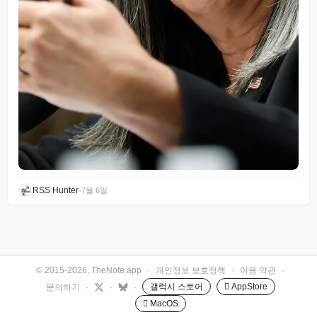
RSS Hunter
•
7월 6일
© 2015-2026, TheNote.app
·
개인정보 보호정책
·
이용 약관
·
갤럭시 스토어
 AppStore
문의하기
·
·
·
 MacOS