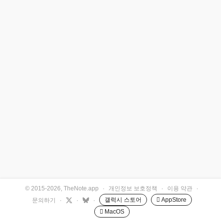
© 2015-2026, TheNote.app
·
개인정보 보호정책
·
이용 약관
·
갤럭시 스토어
 AppStore
문의하기
·
·
·
 MacOS