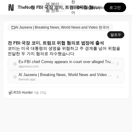
한
제
에이

TheNote
전 FBI 국장 코미, 트럼프 위협 혐의로 법정에 출석
국
GooglePlay
AppStore
로그인
품
전트
어
Al Jazeera | Breaking News, World News and Video 한국어
팔로우
전 FBI 국장 코미, 트럼프 위협 혐의로 법정에 출석
코미는 미국 대통령의 생명을 위협하고 주 경계를 넘어 위협을 
전달한 두 가지 혐의로 자수했습니다.
Ex-FBI chief Comey appears in court over alleged Trump threat
aljazeera.com
Al Jazeera | Breaking News, World News and Video 한국어 RSS
thenote.app
RSS Hunter
•
4월 29일