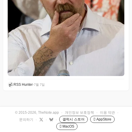
RSS Hunter
•
7월 7일
© 2015-2026, TheNote.app
·
개인정보 보호정책
·
이용 약관
·
갤럭시 스토어
 AppStore
문의하기
·
·
·
 MacOS