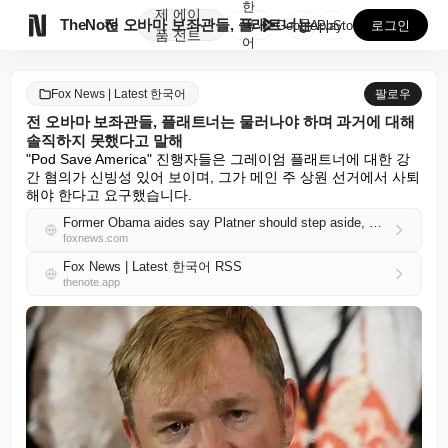
한
제
에이

TheNote
전 오바마 보좌관들, 플래트너는 물러나야 하며 과거에 ...
국
GooglePlay
AppStore
로그인
품
전트
어
Fox News | Latest 한국어
팔로우
전 오바마 보좌관들, 플래트너는 물러나야 하며 과거에 대해
솔직하지 못했다고 말해
"Pod Save America" 진행자들은 그레이엄 플래트너에 대한 강
간 혐의가 신빙성 있어 보이며, 그가 메인 주 상원 선거에서 사퇴
해야 한다고 요구했습니다.
Former Obama aides say Platner should step aside, was dishonest about his past
foxnews.com
Fox News | Latest 한국어 RSS
thenote.app