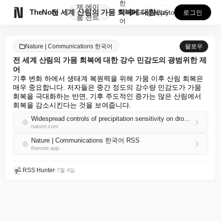
한
제
에이

TheNote
전 세계 산림의 가뭄 회복에 대한 강수 민감도의 광범위...
국
GooglePlay
AppStore
로그인
품
전트
어
Nature | Communications 한국어
팔로우
전 세계 산림의 가뭄 회복에 대한 강수 민감도의 광범위한 제
어
기후 변화 하에서 생태계 복원력을 위해 가뭄 이후 산림 회복은 
매우 중요합니다. 저자들은 중간 정도의 강수량 민감도가 가뭄 
회복을 극대화하는 반면, 기후 주도적인 증가는 많은 산림에서 
회복을 감소시킨다는 것을 보여줍니다.
Widespread controls of precipitation sensitivity on drought recovery of global forests
nature.com
Nature | Communications 한국어 RSS
thenote.app
RSS Hunter
•
7월 4일