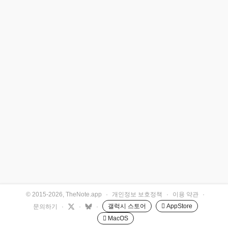
© 2015-2026, TheNote.app
·
개인정보 보호정책
·
이용 약관
·
갤럭시 스토어
 AppStore
문의하기
·
·
·
 MacOS