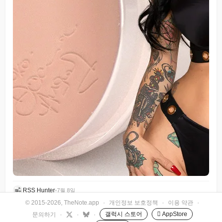
RSS Hunter
•
7월 8일
© 2015-2026, TheNote.app
·
개인정보 보호정책
·
이용 약관
·
갤럭시 스토어
 AppStore
문의하기
·
·
·