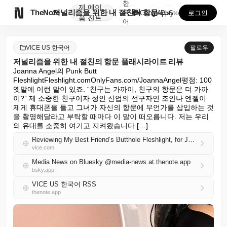
한
제
에이

TheNote
저널리즘을 위한 내 절친의 항문 플래시라이트 리뷰
국
GooglePlay
AppStore
로그인
품
전트
어
VICE US 한국어
팔로우
저널리즘을 위한 내 절친의 항문 플래시라이트 리뷰
Joanna Angel의 Punk Butt 
FleshlightFleshlight.comOnlyFans.com/JoannaAngel평점: 100 
옛말에 이런 말이 있죠. “친구는 가까이, 친구의 항문은 더 가까
이?” 제 소중한 친구이자 성인 산업의 선구자인 조안나 엔젤이 
제게 휴대폰을 들고 그녀가 자신의 항문에 무언가를 삽입하는 것
을 촬영해달라고 부탁할 때마다 이 말이 떠오릅니다. 저는 우리
의 유대를 소중히 여기고 지켜왔습니다 […]
Reviewing My Best Friend’s Butthole Fleshlight, for Journalism
vice.com
Media News on Bluesky @media-news.at.thenote.app
bsky.app
VICE US 한국어 RSS
thenote.app