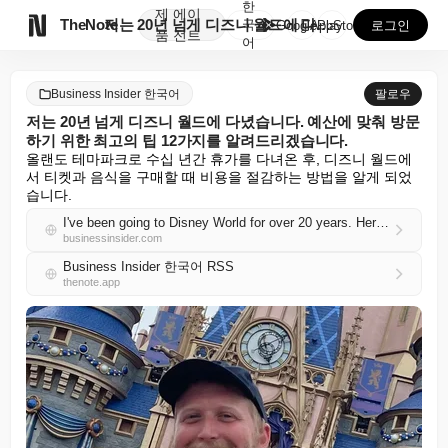
한
제
에이

TheNote
저는 20년 넘게 디즈니 월드에 다녔습니다. 예산에 맞...
국
GooglePlay
AppStore
로그인
품
전트
어
Business Insider 한국어
팔로우
저는 20년 넘게 디즈니 월드에 다녔습니다. 예산에 맞춰 방문
하기 위한 최고의 팁 12가지를 알려드리겠습니다.
올랜도 테마파크로 수십 년간 휴가를 다녀온 후, 디즈니 월드에
서 티켓과 음식을 구매할 때 비용을 절감하는 방법을 알게 되었
습니다.
I've been going to Disney World for over 20 years. Here are my 12 best tips for visiting on a budget.
businessinsider.com
Business Insider 한국어 RSS
thenote.app