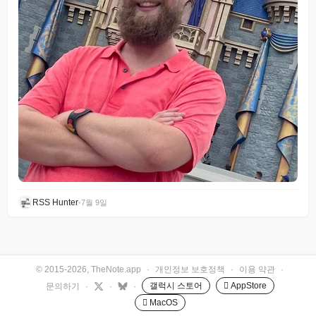
RSS Hunter
•
7월 9일
© 2015-2026, TheNote.app
·
개인정보 보호정책
·
이용 약관
·
갤럭시 스토어
 AppStore
문의하기
·
·
·
 MacOS