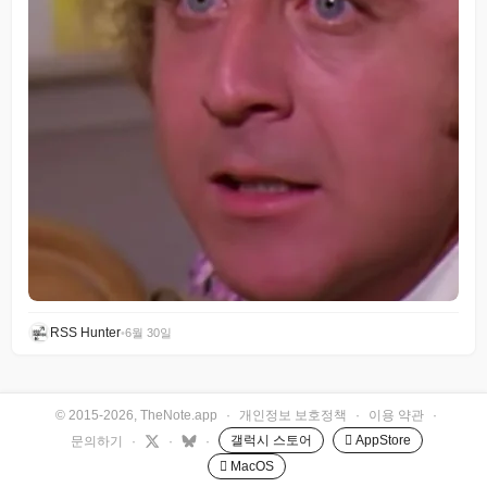
RSS Hunter
•
6월 30일
© 2015-2026, TheNote.app
·
개인정보 보호정책
·
이용 약관
·
갤럭시 스토어
 AppStore
문의하기
·
·
·
 MacOS