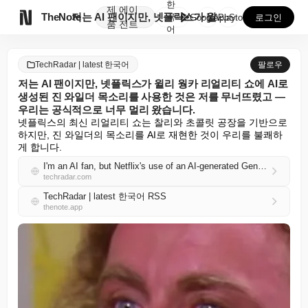
한
제
에이

TheNote
저는 AI 팬이지만, 넷플릭스가 윌리 웡카 리얼리티 쇼...
국
GooglePlay
AppStore
로그인
품
전트
어
TechRadar | latest 한국어
팔로우
저는 AI 팬이지만, 넷플릭스가 윌리 웡카 리얼리티 쇼에 AI로
생성된 진 와일더 목소리를 사용한 것은 저를 무너뜨렸고 —
우리는 공식적으로 너무 멀리 왔습니다.
넷플릭스의 최신 리얼리티 쇼는 찰리와 초콜릿 공장을 기반으로 
하지만, 진 와일더의 목소리를 AI로 재현한 것이 우리를 불쾌하
게 합니다.
I'm an AI fan, but Netflix's use of an AI-generated Gene Wilder voice for its Willy Wonka reality show broke me — and we've officially gone too far
techradar.com
TechRadar | latest 한국어 RSS
thenote.app