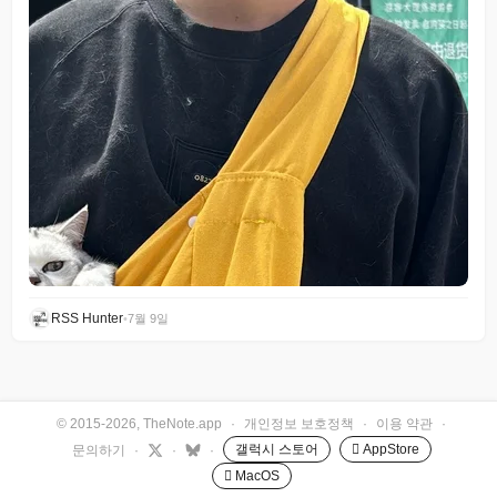
RSS Hunter
•
7월 9일
© 2015-2026, TheNote.app
·
개인정보 보호정책
·
이용 약관
·
갤럭시 스토어
 AppStore
문의하기
·
·
·
 MacOS