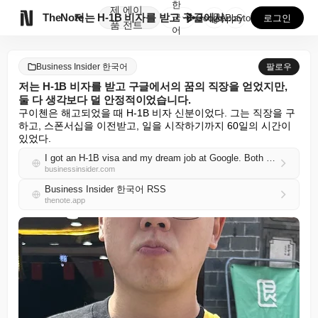
한
제
에이

TheNote
저는 H-1B 비자를 받고 구글에서의 꿈의 직장을 얻었...
국
GooglePlay
AppStore
로그인
품
전트
어
Business Insider 한국어
팔로우
저는 H-1B 비자를 받고 구글에서의 꿈의 직장을 얻었지만,
둘 다 생각보다 덜 안정적이었습니다.
구이첸은 해고되었을 때 H-1B 비자 신분이었다. 그는 직장을 구
하고, 스폰서십을 이전받고, 일을 시작하기까지 60일의 시간이 
있었다.
I got an H-1B visa and my dream job at Google. Both were less secure than I thought.
businessinsider.com
Business Insider 한국어 RSS
thenote.app