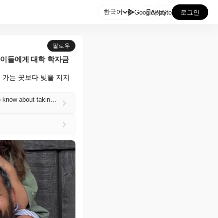

한국어
GooglePlay
AppStore
로그인
팔로우
아이들에게 대학 학자금
 가는 곳보다 빚을 지지 
I graduated debt-free, but my husband had $20K in student loans. Here's what we want our kids to know about taking out loans for college.