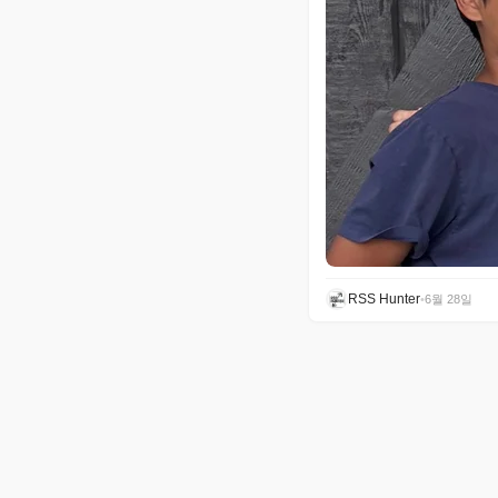
RSS Hunter
•
6월 28일