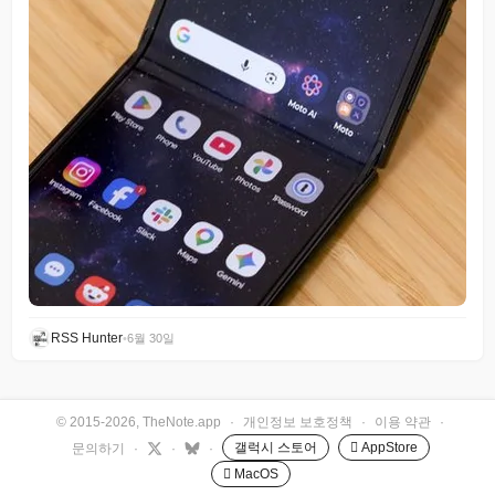
RSS Hunter
•
6월 30일
© 2015-2026, TheNote.app
·
개인정보 보호정책
·
이용 약관
·
갤럭시 스토어
 AppStore
문의하기
·
·
·
 MacOS