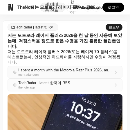
한
제
에이

TheNote
저는 모토로라 레이저 플러스 2026을 한 달 동안 사...
국
GooglePlay
AppStore
로그인
품
전트
어
TechRadar | latest 한국어
팔로우
저는 모토로라 레이저 플러스 2026을 한 달 동안 사용해 보았
는데, 걱정스러울 정도로 짧은 수명을 가진 훌륭한 플립폰입
니다.
저는 모토로라 레이저 플러스 2026(또는 레이저 70 플러스)을 
테스트했는데, 인상적인 하드웨어를 자랑하지만 수명이 걱정됩
니다.
I spent a month with the Motorola Razr Plus 2026, and it's a great flip phone with a worryingly short lifespan
techradar.com
TechRadar | latest 한국어 RSS
thenote.app