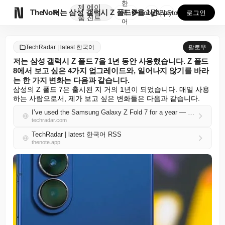
한
제
에이

TheNote
저는 삼성 갤럭시 Z 폴드 7을 1년 동안 사용했습니다...
국
GooglePlay
AppStore
로그인
품
전트
어
TechRadar | latest 한국어
팔로우
저는 삼성 갤럭시 Z 폴드 7을 1년 동안 사용했습니다. Z 폴드
8에서 보고 싶은 4가지 업그레이드와, 일어나지 않기를 바라
는 한 가지 변화는 다음과 같습니다.
삼성의 Z 폴드 7은 출시된 지 거의 1년이 되었습니다. 매일 사용
하는 사람으로서, 제가 보고 싶은 변화들은 다음과 같습니다.
I’ve used the Samsung Galaxy Z Fold 7 for a year — these are the 4 upgrades I’m hoping to see from the Z Fold 8, and one change I hope doesn’t happen
techradar.com
TechRadar | latest 한국어 RSS
thenote.app