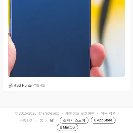
RSS Hunter
•
7월 4일
© 2015-2026, TheNote.app
·
개인정보 보호정책
·
이용 약관
·
갤럭시 스토어
 AppStore
문의하기
·
·
·
 MacOS