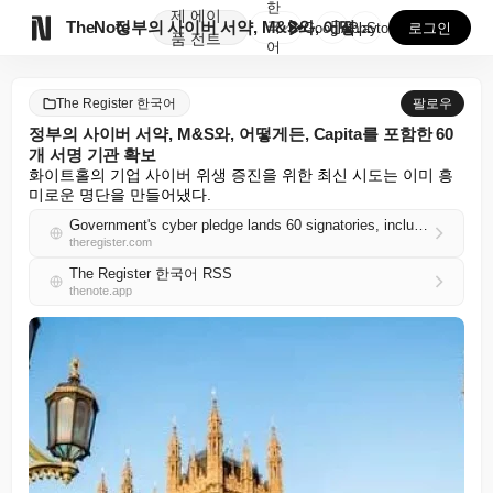
한
제
에이

TheNote
정부의 사이버 서약, M&S와, 어떻게든, Capita...
국
GooglePlay
AppStore
로그인
품
전트
어
The Register 한국어
팔로우
정부의 사이버 서약, M&S와, 어떻게든, Capita를 포함한 60
개 서명 기관 확보
화이트홀의 기업 사이버 위생 증진을 위한 최신 시도는 이미 흥
미로운 명단을 만들어냈다.
Government's cyber pledge lands 60 signatories, including M&S and, somehow, Capita
theregister.com
The Register 한국어 RSS
thenote.app