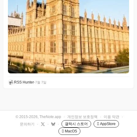
RSS Hunter
•
7월 7일
© 2015-2026, TheNote.app
·
개인정보 보호정책
·
이용 약관
·
갤럭시 스토어
 AppStore
문의하기
·
·
·
 MacOS