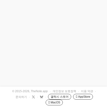
© 2015-2026, TheNote.app
·
개인정보 보호정책
·
이용 약관
·
갤럭시 스토어
 AppStore
문의하기
·
·
·
 MacOS