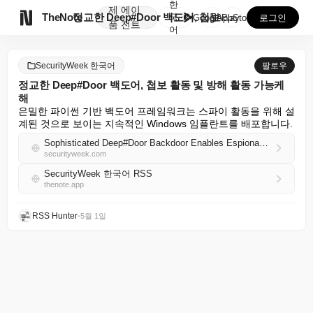
한
제
에이

TheNote
정교한 Deep#Door 백도어, 첩보 활동 및 방해 ...
국
GooglePlay
AppStore
로그인
품
전트
어
SecurityWeek 한국어
팔로우
정교한 Deep#Door 백도어, 첩보 활동 및 방해 활동 가능케
해
은밀한 파이썬 기반 백도어 프레임워크는 스파이 활동을 위해 설
계된 것으로 보이는 지속적인 Windows 임플란트를 배포합니다.
Sophisticated Deep#Door Backdoor Enables Espionage, Disruption
securityweek.com
SecurityWeek 한국어 RSS
thenote.app
RSS Hunter
•
5월 1일