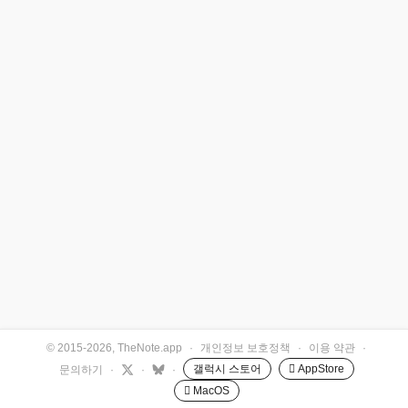
© 2015-2026, TheNote.app
·
개인정보 보호정책
·
이용 약관
·
갤럭시 스토어
 AppStore
문의하기
·
·
·
 MacOS