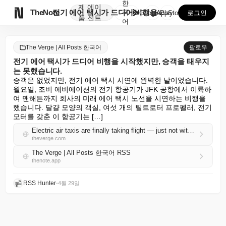
한
제
에이

TheNote
전기 에어 택시가 드디어 비행을 시작했지만, 승객을 태...
국
GooglePlay
AppStore
로그인
품
전트
어
The Verge | All Posts 한국어
팔로우
전기 에어 택시가 드디어 비행을 시작했지만, 승객을 태우지
는 못했습니다.
승객은 없었지만, 전기 에어 택시 시연에 완벽한 날이었습니다. 
월요일, 조비 에비에이션의 전기 항공기가 JFK 공항에서 이륙하
여 맨해튼까지 회사의 미래 에어 택시 노선을 시연하는 비행을 
했습니다. 달걀 모양의 객실, 여섯 개의 틸트로터 프로펠러, 전기 
모터를 갖춘 이 항공기는 […]
Electric air taxis are finally taking flight — just not with passengers
theverge.com
The Verge | All Posts 한국어 RSS
thenote.app
RSS Hunter
•
4월 29일