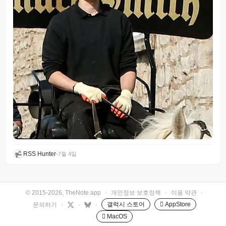
RSS Hunter
•
7월 4일
© 2015-2026, TheNote.app
·
개인정보 보호정책
·
이용 약관
·
갤럭시 스토어
 AppStore
문의하기
·
·
·
 MacOS