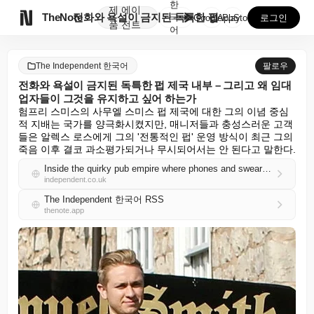
한
제
에이

TheNote
전화와 욕설이 금지된 독특한 펍 제국 내부 – 그리고 ...
국
GooglePlay
AppStore
로그인
품
전트
어
The Independent 한국어
팔로우
전화와 욕설이 금지된 독특한 펍 제국 내부 – 그리고 왜 임대
업자들이 그것을 유지하고 싶어 하는가
험프리 스미스의 사무엘 스미스 펍 제국에 대한 그의 이념 중심
적 지배는 국가를 양극화시켰지만, 매니저들과 충성스러운 고객
들은 알렉스 로스에게 그의 '전통적인 펍' 운영 방식이 최근 그의 
죽음 이후 결코 과소평가되거나 무시되어서는 안 된다고 말한다.
Inside the quirky pub empire where phones and swearing are banned – and why landlords want to keep it that way
independent.co.uk
The Independent 한국어 RSS
thenote.app