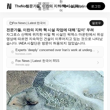
한
제
에이

TheNote
전문가들, 이란의 지하 핵 시설 작업에 대해 '깊이' ...
국
GooglePlay
AppStore
로그인
품
전트
어
Fox News | Latest 한국어
팔로우
전문가들, 이란의 지하 핵 시설 작업에 대해 '깊이' 우려
자그로스 산맥에 위치한 비밀 핵 시설인 픽액스 마운틴에서 위성 
영상에 따르면 지속적인 건설이 이루어지고 있는 것으로 나타났
습니다. IAEA 사찰단은 방문이 허용되지 않았습니다.
Experts ‘deeply’ concerned over Iran’s work at underground nuclear site
foxnews.com
Fox News | Latest 한국어 RSS
thenote.app