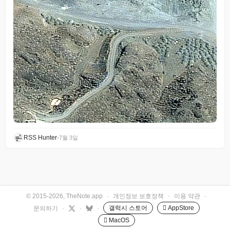
RSS Hunter
•
7월 3일
© 2015-2026, TheNote.app
·
개인정보 보호정책
·
이용 약관
·
갤럭시 스토어
 AppStore
문의하기
·
·
·
 MacOS