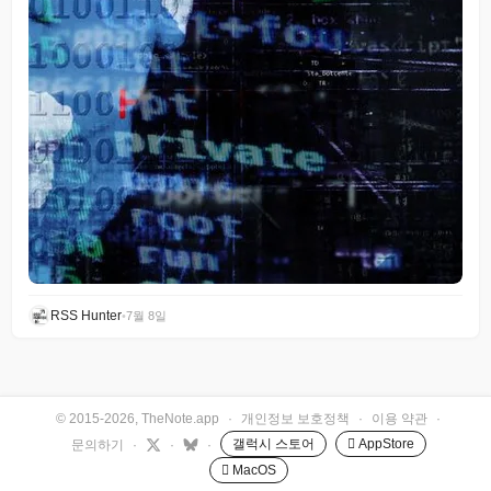
RSS Hunter
•
7월 8일
© 2015-2026, TheNote.app
·
개인정보 보호정책
·
이용 약관
·
갤럭시 스토어
 AppStore
문의하기
·
·
·
 MacOS