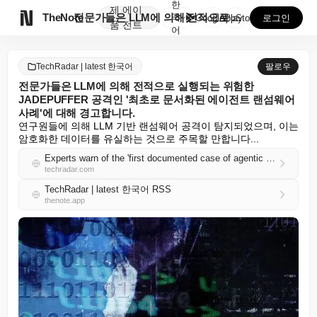
한
제
에이

TheNote
전문가들은 LLM에 의해 전적으로 실행되는 위험한 JA...
국
GooglePlay
AppStore
로그인
품
전트
어
TechRadar | latest 한국어
팔로우
전문가들은 LLM에 의해 전적으로 실행되는 위험한
JADEPUFFER 공격인 '최초로 문서화된 에이전트 랜섬웨어
사례'에 대해 경고합니다.
연구원들에 의해 LLM 기반 랜섬웨어 공격이 탐지되었으며, 이는 
암호화한 데이터를 유실하는 것으로 주목할 만합니다...
Experts warn of the 'first documented case of agentic ransomware' — dangerous JADEPUFFER attack run entirely by an LLM
techradar.com
TechRadar | latest 한국어 RSS
thenote.app