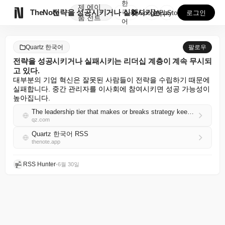
한
제
에이

TheNote
전략을 성공시키거나 실패시키는 리더십 계층이 계속 무시...
국
GooglePlay
AppStore
로그인
품
전트
어
Quartz 한국어
팔로우
전략을 성공시키거나 실패시키는 리더십 계층이 계속 무시되
고 있다.
대부분의 기업 혁신은 잘못된 사람들이 전략을 수립하기 때문에 
실패합니다. 중간 관리자를 이사회에 참여시키면 성공 가능성이 
높아집니다.
The leadership tier that makes or breaks strategy keeps getting ignored
qz.com
Quartz 한국어 RSS
thenote.app
RSS Hunter
•
6월 30일