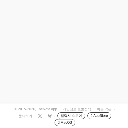
© 2015-2026, TheNote.app
·
개인정보 보호정책
·
이용 약관
·
갤럭시 스토어
 AppStore
문의하기
·
·
·
 MacOS