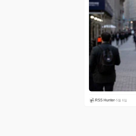
RSS Hunter
•
5월 6일