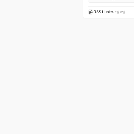
RSS Hunter
•
7월 8일