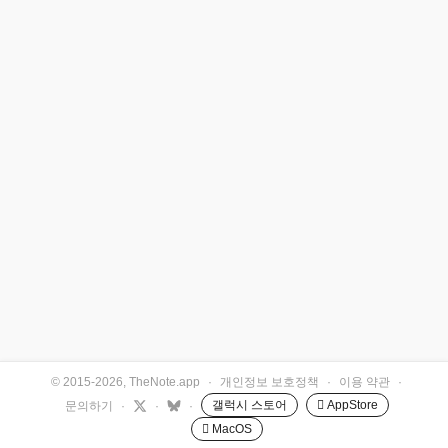
© 2015-2026, TheNote.app
·
개인정보 보호정책
·
이용 약관
·
갤럭시 스토어
 AppStore
문의하기
·
·
·
 MacOS