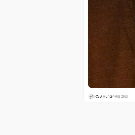
RSS Hunter
•
6월 29일