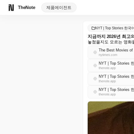
TheNote
제품
에이전트
NYT | Top Stories 한국
지금까지 2026년 최고
놓쳤을지도 모르는 영화들
The Best Movies of
nytimes.com
NYT | Top Storie
thenote.app
NYT | Top Storie
thenote.app
NYT | Top Storie
thenote.app