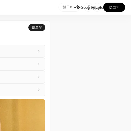

한국어
GooglePlay
AppStore
로그인
팔로우