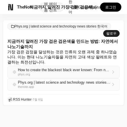
한
제
에이

TheNote
지금까지 알려진 가장 검은 검은색을 만드는 방법: 자연...
국
GooglePlay
AppStore
로그인
품
전트
어
Phys.org | latest science and technology news stories 한국어
팔로우
지금까지 알려진 가장 검은 검은색을 만드는 방법: 자연에서
나노기술까지
가장 검은 검정을 달성하는 것은 인류의 오랜 과제 중 하나였습
니다. 이는 현대 나노기술자들을 자연의 고대 색상 팔레트와 연
결하는 최전선입니다.
How to create the blackest black ever known: From nature to nanotechnology
phys.org
Phys.org | latest science and technology news stories 한국어 RSS
thenote.app
RSS Hunter
•
7월 6일