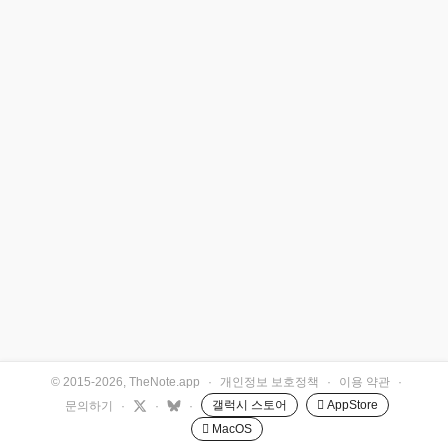
© 2015-2026, TheNote.app
·
개인정보 보호정책
·
이용 약관
·
갤럭시 스토어
 AppStore
문의하기
·
·
·
 MacOS