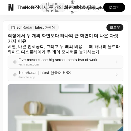
한
제
에이

TheNote
직장에서 두 개의 화면보다 하나의 큰 화면이 더 나은 ...
국
GooglePlay
AppStore
로그인
품
전트
어
TechRadar | latest 한국어
팔로우
직장에서 두 개의 화면보다 하나의 큰 화면이 더 나은 다섯
가지 이유
베젤, 나쁜 인체공학, 그리고 두 배의 비용 — 왜 하나의 울트라
와이드 디스플레이가 두 개의 모니터를 능가하는가.
Five reasons one big screen beats two at work
techradar.com
TechRadar | latest 한국어 RSS
thenote.app