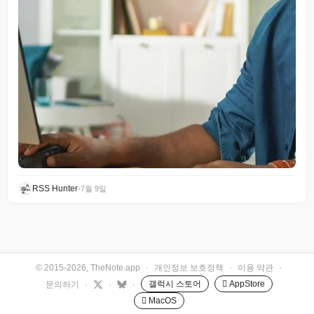
RSS Hunter
•
7월 9일
© 2015-2026, TheNote.app
·
개인정보 보호정책
·
이용 약관
·
갤럭시 스토어
 AppStore
문의하기
·
·
·
 MacOS