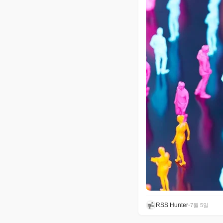
RSS Hunter
•
7월 5일