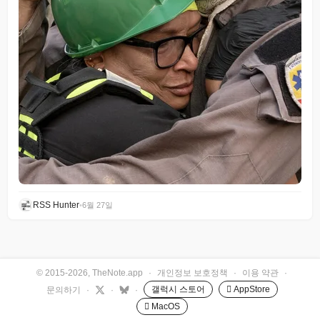
RSS Hunter
•
6월 27일
© 2015-2026, TheNote.app
·
개인정보 보호정책
·
이용 약관
·
갤럭시 스토어
 AppStore
문의하기
·
·
·
 MacOS