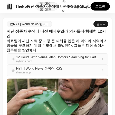
한
제
에이

TheNote
지진 생존자 수색에 나선 베네수엘라 의사들과 함께한 1...
국
GooglePlay
AppStore
로그인
품
전트
어
NYT | World News 한국어
팔로우
지진 생존자 수색에 나선 베네수엘라 의사들과 함께한 12시
간
의료팀이 재난 지역 중 가장 큰 피해를 입은 라 과이라 지역의 사
람들을 구조하기 위해 수도에서 출발했다. 그들은 폐허 속에서 
침묵만을 발견했다.
12 Hours With Venezuelan Doctors Searching for Earthquake Survivors
nytimes.com
NYT | World News 한국어 RSS
thenote.app