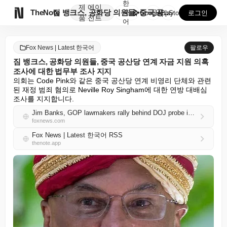
한
제
에이

TheNote
짐 뱅크스, 공화당 의원들, 중국 공산당 연계 자금 지...
국
GooglePlay
AppStore
로그인
품
전트
어
Fox News | Latest 한국어
팔로우
짐 뱅크스, 공화당 의원들, 중국 공산당 연계 자금 지원 의혹
조사에 대한 법무부 조사 지지
의회는 Code Pink와 같은 중국 공산당 연계 비영리 단체와 관련
된 재정 범죄 혐의로 Neville Roy Singham에 대한 연방 대배심 
조사를 지지합니다.
Jim Banks, GOP lawmakers rally behind DOJ probe into alleged CCP-linked funding network
foxnews.com
Fox News | Latest 한국어 RSS
thenote.app