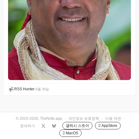
RSS Hunter
•
6월 30일
© 2015-2026, TheNote.app
·
개인정보 보호정책
·
이용 약관
·
갤럭시 스토어
 AppStore
문의하기
·
·
·
 MacOS