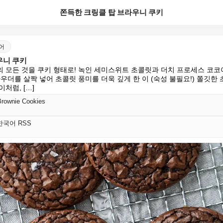
쫀득한 크링클 탑 브라우니 쿠키
국어
우니 쿠키
 모든 것을 쿠키 형태로! 녹인 세미스위트 초콜릿과 더치 프로세스 코코
우더를 살짝 넣어 초콜릿 풍미를 더욱 깊게 한 이 (숙성 불필요!) 쫄깃한
처럼, […]
Brownie Cookies
il 한국어 RSS