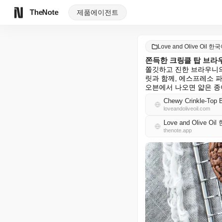
TheNote
제품
에이전트
Love and Olive Oil 한
쫀득한 크링클 탑 브라
쫄깃하고 진한 브라우니의
릿과 함께, 에스프레소 파
오븐에서 나오면 얇은 종이
Chewy Crinkle-Top 
loveandoliveoil.com
Love and Olive O
thenote.app