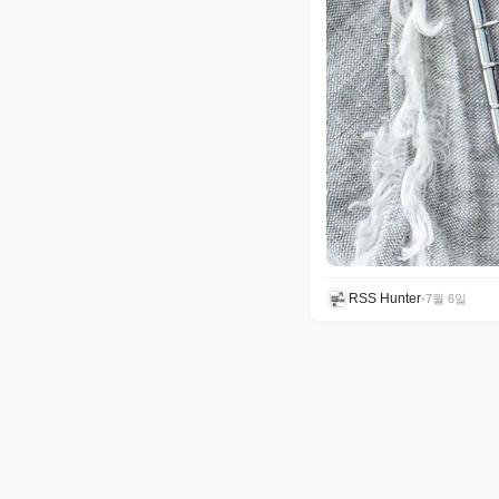
RSS Hunter
•
7월 6일