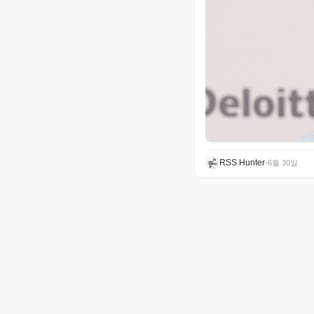
RSS Hunter
•
6월 30일