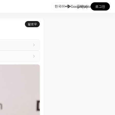

한국어
GooglePlay
AppStore
로그인
팔로우