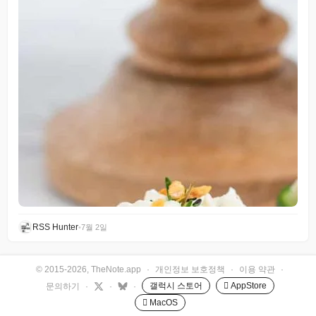
RSS Hunter
•
7월 2일
© 2015-2026, TheNote.app
·
개인정보 보호정책
·
이용 약관
·
갤럭시 스토어
 AppStore
문의하기
·
·
·
 MacOS