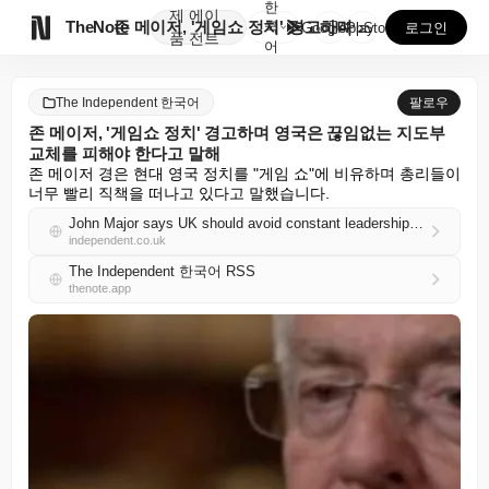
한
제
에이

TheNote
존 메이저, '게임쇼 정치' 경고하며 영국은 끊임없는 ...
국
GooglePlay
AppStore
로그인
품
전트
어
The Independent 한국어
팔로우
존 메이저, '게임쇼 정치' 경고하며 영국은 끊임없는 지도부
교체를 피해야 한다고 말해
존 메이저 경은 현대 영국 정치를 "게임 쇼"에 비유하며 총리들이 
너무 빨리 직책을 떠나고 있다고 말했습니다.
John Major says UK should avoid constant leadership changes as he warns of ‘gameshow politics’
independent.co.uk
The Independent 한국어 RSS
thenote.app