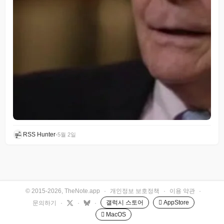
RSS Hunter
•
5월 2일
© 2015-2026, TheNote.app
·
개인정보 보호정책
·
이용 약관
·
갤럭시 스토어
 AppStore
문의하기
·
·
·
 MacOS