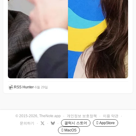
RSS Hunter
•
6월 29일
© 2015-2026, TheNote.app
·
개인정보 보호정책
·
이용 약관
·
갤럭시 스토어
 AppStore
문의하기
·
·
·
 MacOS