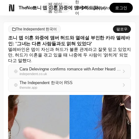
한
제
에이

TheNote
조니 뎁 이혼 와중에 앰버 허드와 열애설 부인한 카라 ...
국
GooglePlay
AppStore
로그인
품
전트
어
The Independent 한국어
팔로우
조니 뎁 이혼 와중에 앰버 허드와 열애설 부인한 카라 델레바
인: '그녀는 다른 사람들과도 얽혀 있었다'
델레바인은 뎁이 자신과 허드가 불륜 관계라고 잘못 믿고 있었지
만, 허드가 이혼을 겪고 있을 때 나중에 두 사람이 ‘얽히게’ 되었
다고 말했다.
Cara Delevingne confirms romance with Amber Heard amid Johnny Depp divorce: ‘She was also entangled with other people’
independent.co.uk
The Independent 한국어 RSS
thenote.app