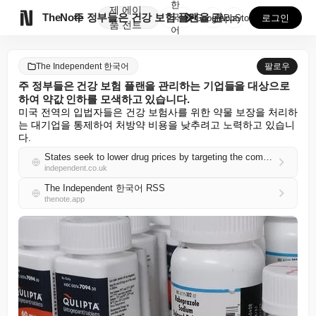
한
제
에이

TheNote
주 정부들은 건강 보험 플랜을 관리하는 기업들을 대상으...
국
GooglePlay
AppStore
로그인
품
전트
어
The Independent 한국어
팔로우
주 정부들은 건강 보험 플랜을 관리하는 기업들을 대상으로
하여 약값 인하를 모색하고 있습니다.
미국 전역의 입법자들은 건강 보험사를 위한 약물 보장을 처리하
는 대기업을 통제하여 처방약 비용을 낮추려고 노력하고 있습니
다.
States seek to lower drug prices by targeting the companies that manage them for health plans
independent.co.uk
The Independent 한국어 RSS
thenote.app