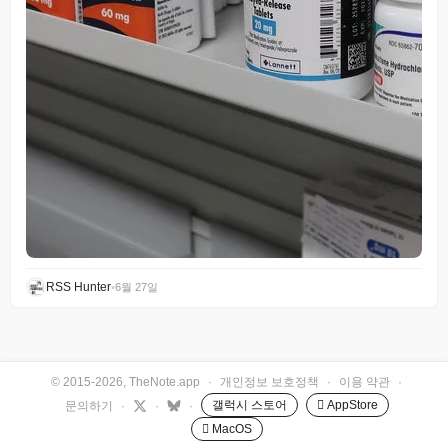
RSS Hunter
•
6월 27일
© 2015-2026, TheNote.app
·
개인정보 보호정책
·
이용 약관
·
갤럭시 스토어
 AppStore
문의하기
·
·
·
 MacOS