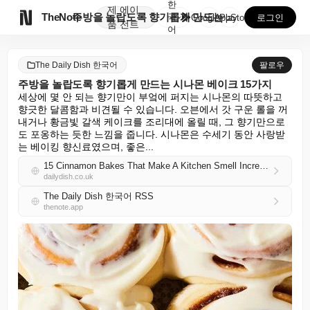
한
제
에이

TheNote
주방을 놀랍도록 향기롭게 만드는 시나몬 베이크 15가지
국
GooglePlay
AppStore
로그인
품
전트
어
The Daily Dish 한국어
팔로우
주방을 놀랍도록 향기롭게 만드는 시나몬 베이크 15가지
세상에 몇 안 되는 향기만이 부엌에 퍼지는 시나몬의 따뜻하고 
향긋한 달콤함과 비견될 수 있습니다. 오븐에서 갓 구운 롤을 꺼
내거나 황금빛 갈색 케이크를 조리대에 올릴 때, 그 향기만으로
도 포옹하는 듯한 느낌을 줍니다. 시나몬은 수세기 동안 사랑받
는 베이킹 향신료였으며, 좋은...
15 Cinnamon Bakes That Make A Kitchen Smell Incredible
dailydish.co.uk
The Daily Dish 한국어 RSS
thenote.app