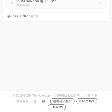
GSMArena.com 한국어 RSS
thenote.app
RSS Hunter
•
5월 3일
© 2015-2026, TheNote.app
·
개인정보 보호정책
·
이용 약관
·
갤럭시 스토어
 AppStore
문의하기
·
·
·
 MacOS