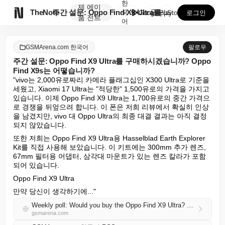
한
제
에이

TheNote
주간 설문: Oppo Find X9 Ultra를 구매하...
국
GooglePlay
AppStore
로그인
품
전트
어
GSMArena.com 한국어
팔로우
주간 설문: Oppo Find X9 Ultra를 구매하시겠습니까? Oppo
Find X9s는 어떻습니까?
"vivo는 2,000유로짜리 카메라 플래그십인 X300 Ultra로 기준을 
세웠고, Xiaomi 17 Ultra는 "적당한" 1,500유로의 가격을 가지고 
있습니다. 이제 Oppo Find X9 Ultra는 1,700유로의 중간 가격으
로 경쟁을 뒤엎으려 합니다. 이 폰은 저희 리뷰에서 확실히 인상
을 남겼지만, vivo 대 Oppo Ultra의 최종 대결 결과는 아직 결정
되지 않았습니다.
또한 저희는 Oppo Find X9 Ultra용 Hasselblad Earth Explorer 
Kit를 직접 사용해 보았습니다. 이 키트에는 300mm 추가 렌즈, 
67mm 필터용 어댑터, 삼각대 마운트가 있는 렌즈 칼라가 포함
되어 있습니다.
Oppo Find X9 Ultra
만약 당신이 생각하기에..."
Weekly poll: Would you buy the Oppo Find X9 Ultra? What about the Oppo Find X9s?
gsmarena.com