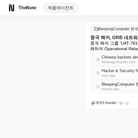
TheNote
제품
에이전트
BleepingComputer 한
중국 해커, ORB 네트워
중국 해커 그룹 'UAT-
해하여 Operational 
Chinese hackers d
bleepingcomputer.com
Hacker & Security 
bsky.app
BleepingCompute
thenote.app
RSS Hunter
•
7월 7일