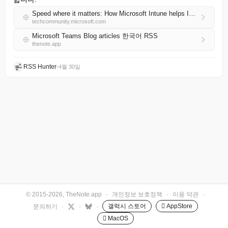
Speed where it matters: How Microsoft Intune helps IT prioritize time-sensitive actions
techcommunity.microsoft.com
Microsoft Teams Blog articles 한국어 RSS
thenote.app
RSS Hunter
•
4월 30일
© 2015-2026, TheNote.app
·
개인정보 보호정책
·
이용 약관
·
갤럭시 스토어
 AppStore
문의하기
·
·
·
 MacOS