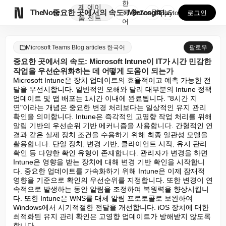
한
제
에이

TheNote
중요한 곳에서의 속도: Microsoft Intune이...
국
GooglePlay
AppStore
로그인
품
전트
어
Microsoft Teams Blog articles 한국어
팔로우
중요한 곳에서의 속도: Microsoft Intune이 IT가 시간 민감한
작업을 우선순위화하는 데 어떻게 도움이 되는가
Microsoft Intune은 장치 업데이트의 효율적이고 예측 가능한 전
달을 우선시합니다. 일반적인 오해와 달리 대부분의 Intune 정책 
업데이트 및 앱 배포는 1시간 이내에 완료됩니다. "8시간 지
연"이라는 개념은 중요한 변경 처리보다는 일상적인 유지 관리 
확인을 의미합니다. Intune은 즉각적인 고영향 작업 처리를 위해 
알림 기반의 우선순위 기반 메커니즘을 사용합니다. 간헐적인 연
결과 같은 실제 장치 조건을 수용하기 위해 최종 일관성 모델을 
활용합니다. 단일 장치, 변경 기반, 클라이언트 시작, 유지 관리 
확인 등 다양한 확인 유형이 존재합니다. 관리자가 변경을 하면 
Intune은 영향을 받는 장치에 대해 변경 기반 확인을 시작합니
다. 중요한 업데이트를 가속화하기 위해 Intune은 이제 잠재적 
영향을 기준으로 확인의 우선순위를 지정합니다. 또한 변경이 연
속적으로 발생하는 동안 알림을 조정하여 복원력을 향상시킵니
다. 또한 Intune은 WNS를 대체 알림 프로토콜로 보완하여 
Windows에서 시기적절한 전달을 개선합니다. iOS 장치에 대한 
최적화된 유지 관리 확인은 고영향 업데이트가 방해받지 않도록 
합니다.