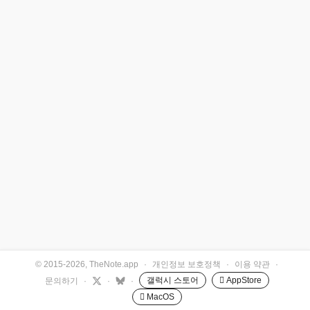
© 2015-2026, TheNote.app
·
개인정보 보호정책
·
이용 약관
·
갤럭시 스토어
 AppStore
문의하기
·
·
·
 MacOS