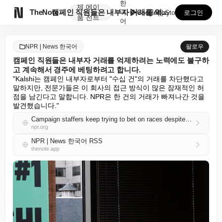
한
제
에이

TheNote
캠페인 직원들은 내부자 거래를 억제하려는 노력에도 불구...
국
GooglePlay
AppStore
로그인
품
전트
어
NPR | News 한국어
팔로우
캠페인 직원들은 내부자 거래를 억제하려는 노력에도 불구하
고 계속해서 경주에 베팅하려고 합니다.
"Kalshi는 캠페인 내부자로부터 "수십 건"의 거래를 차단했다고 
말하지만, 전문가들은 이 회사의 접근 방식이 많은 잠재적인 허
점을 남긴다고 말합니다. NPR은 한 건의 거래가 빠져나간 것을 
발견했습니다."
Campaign staffers keep trying to bet on races despite push to curb insider trading
npr.org
NPR | News 한국어 RSS
thenote.app