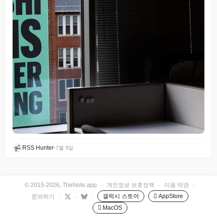
RSS Hunter
•
7월 9일
© 2015-2026, TheNote.app
·
개인정보 보호정책
·
이용 약관
·
갤럭시 스토어
 AppStore
문의하기
·
·
·
 MacOS