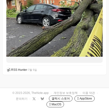
RSS Hunter
•
7월 5일
© 2015-2026, TheNote.app
·
개인정보 보호정책
·
이용 약관
·
갤럭시 스토어
 AppStore
문의하기
·
·
·
 MacOS