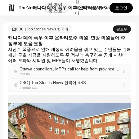
한
제
에이

TheNote
캐나다 데이 폭우 이후 온타리오주 의원, 연방 의원들이...
국
GooglePlay
AppStore
로그인
품
전트
어
CBC | Top Stories News 한국어
팔로우
캐나다 데이 폭우 이후 온타리오주 의원, 연방 의원들이 주
정부에 도움 요청
지난주 폭풍으로 인해 재정적 어려움을 겪고 있는 주민들을 위해 
재난 구호 자금을 지원하도록 주 정부에 촉구하는 공개 서한에 
여러 오타와 시의원 및 MPP들이 서명했습니다.
Ottawa councillors, MPPs call for help from province after Canada Day deluge
cbc.ca
CBC | Top Stories News 한국어 RSS
thenote.app