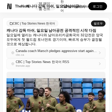
한
제
에이

TheNote
캐나다 감독 마쉬, 일요일 남아공전 공격적인 시작 다짐
국
GooglePlay
AppStore
로그인
품
전트
어
CBC | Top Stories News 한국어
팔로우
캐나다 감독 마쉬, 일요일 남아공전 공격적인 시작 다짐
일요일에 열리는 캐나다와 남아프리카공화국의 32강전은 양국 
모두에게 첫 월드컵 토너먼트 경기이며, 빠르게 승부가 결정될 
것으로 예상됩니다.
Canada coach Marsch pledges aggressive start against South Africa on Sunday
cbc.ca
CBC | Top Stories News 한국어 RSS
thenote.app