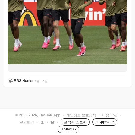
RSS Hunter
•
6월 27일
© 2015-2026, TheNote.app
·
개인정보 보호정책
·
이용 약관
·
갤럭시 스토어
 AppStore
문의하기
·
·
·
 MacOS