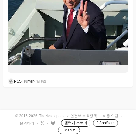
RSS Hunter
•
7월 8일
© 2015-2026, TheNote.app
·
개인정보 보호정책
·
이용 약관
·
갤럭시 스토어
 AppStore
문의하기
·
·
·
 MacOS