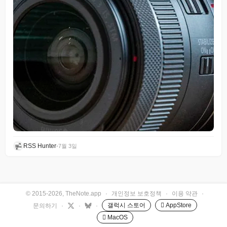
RSS Hunter
•
7월 3일
© 2015-2026, TheNote.app
·
개인정보 보호정책
·
이용 약관
·
갤럭시 스토어
 AppStore
문의하기
·
·
·
 MacOS