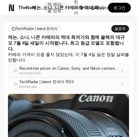
한
제
에이

TheNote
캐논, 소니, 니콘 카메라의 역대 최저가와 함께 올해의...
국
GooglePlay
AppStore
로그인
품
전트
어
TechRadar | latest 한국어
팔로우
캐논, 소니, 니콘 카메라의 역대 최저가와 함께 올해의 대규
모 7월 4일 세일이 시작됩니다. 최고 등급 모델도 포함됩니
다.
카메라 가격이 요즘 좋지 않았는데, 이 7월 4일 딜은 정말 살펴볼 
만합니다.
Record-low prices on Canon, Sony, and Nikon cameras headline this year's huge 4th of July sales — including top-rated models
techradar.com
TechRadar | latest 한국어 RSS
thenote.app