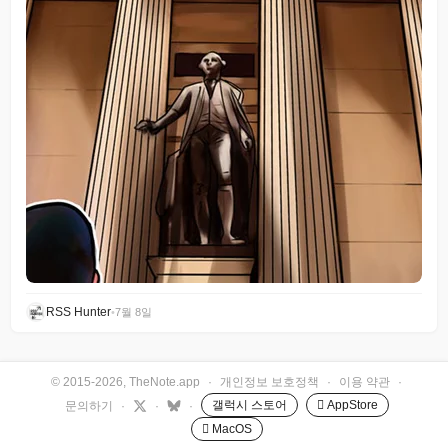
RSS Hunter
•
7월 8일
© 2015-2026, TheNote.app
·
개인정보 보호정책
·
이용 약관
·
갤럭시 스토어
 AppStore
문의하기
·
·
·
 MacOS