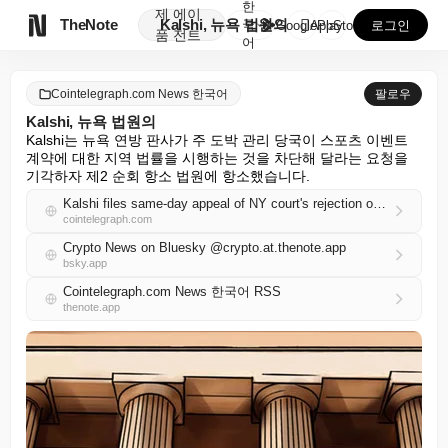
한
제
에이

TheNote
Kalshi, 뉴욕 법원의
국
GooglePlay
AppStore
로그인
품
전트
어
Cointelegraph.com News 한국어
팔로우
Kalshi, 뉴욕 법원의
Kalshi는 뉴욕 연방 판사가 주 도박 관리 당국이 스포츠 이벤트 
계약에 대한 지역 법률을 시행하는 것을 차단해 달라는 요청을 
기각하자 제2 순회 항소 법원에 항소했습니다.
Kalshi files same-day appeal of NY court's rejection of bid to block state gambling law enforcement
cointelegraph.com
Crypto News on Bluesky @crypto.at.thenote.app
bsky.app
Cointelegraph.com News 한국어 RSS
thenote.app