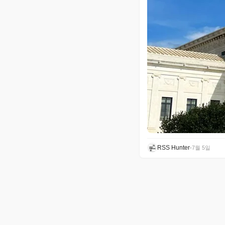
RSS Hunter
•
7월 5일