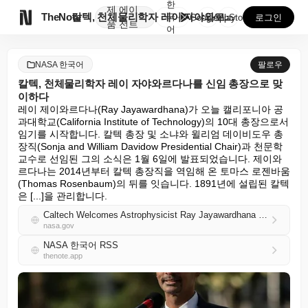
한
제
에이

TheNote
칼텍, 천체물리학자 레이 자야와르다나를 신임 총장으로 ...
국
GooglePlay
AppStore
로그인
품
전트
어
NASA 한국어
팔로우
칼텍, 천체물리학자 레이 자야와르다나를 신임 총장으로 맞
이하다
레이 제이와르다나(Ray Jayawardhana)가 오늘 캘리포니아 공
과대학교(California Institute of Technology)의 10대 총장으로서 
임기를 시작합니다. 칼텍 총장 및 소냐와 윌리엄 데이비도우 총
장직(Sonja and William Davidow Presidential Chair)과 천문학 
교수로 선임된 그의 소식은 1월 6일에 발표되었습니다. 제이와
르다나는 2014년부터 칼텍 총장직을 역임해 온 토마스 로젠바움
(Thomas Rosenbaum)의 뒤를 잇습니다. 1891년에 설립된 칼텍
은 [...]을 관리합니다.
Caltech Welcomes Astrophysicist Ray Jayawardhana as New President
nasa.gov
NASA 한국어 RSS
thenote.app