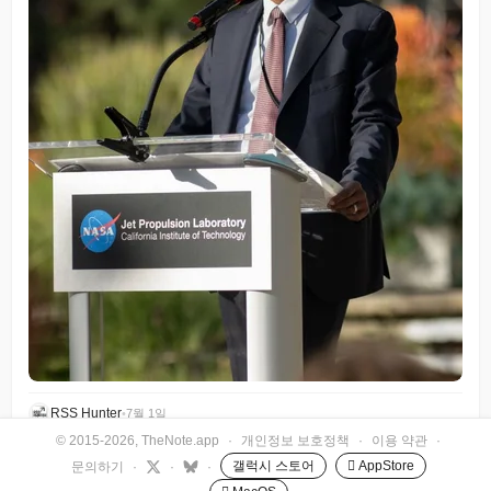
RSS Hunter
•
7월 1일
© 2015-2026, TheNote.app
·
개인정보 보호정책
·
이용 약관
·
갤럭시 스토어
 AppStore
문의하기
·
·
·