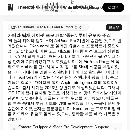
한
제
에이

TheNote
카메라 탑재 에어팟 프로 개발 '중단', 루머 유포자 ...
국
GooglePlay
AppStore
로그인
품
전트
어
MacRumors | Mac News and Rumors 한국어
팔로우
카메라 탑재 에어팟 프로 개발 '중단', 루머 유포자 주장
"애플의 카메라 탑재 루머 AirPods Pro 개발이 중단된 것으로 알
려졌습니다. "Kosutami"로 알려진 유출자는 프로젝트가 중단되
었다고 밝혔으며, 이는 고급 테스트에 대한 이전 보도와 상반됩
니다. 앞서 블룸버그는 해당 기기가 초기 대량 생산을 앞두고 완
성 단계에 가까워졌다고 보도했습니다. 이 AirPods Pro는 AI 목
적으로 카메라를 탑재하여 시각 정보를 Siri에 제공할 예정이었
습니다. 카메라는 일반 사진 촬영이나 비디오 촬영용이 아닙니
다. 이 AirPods의 개발은 약 4년 동안 진행되어 왔습니다. 주요 
기능은 적외선 카메라를 통한 Apple Intelligence와의 통합이었
습니다. 출시 시기는 2026년 상반기로 예상되었습니다. 그러나 
iOS 17과 함께 출시될 것으로 예상되는 AI 강화 Siri 개발 지연과 
관련이 있었습니다. 애플은 강력한 수요를 예상했으며, 팀들은 
칩 부족 속에서 부품 확보를 위해 노력했습니다. 공급망 문제가 
중단에 기여했는지는 불분명합니다. Kosutami는 프로토타입 애
플 하드웨어 유출로 알려져 있으며, 정확한 제품 예측 기록은 엇
갈립니다."
Camera-Equipped AirPods Pro Development 'Suspended,' Leaker Claims