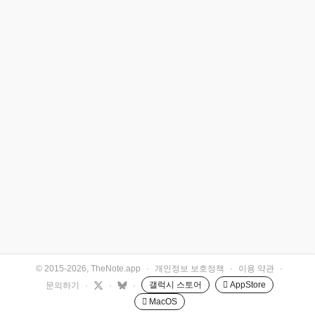
© 2015-2026, TheNote.app
·
개인정보 보호정책
·
이용 약관
·
갤럭시 스토어
 AppStore
문의하기
·
·
·
 MacOS