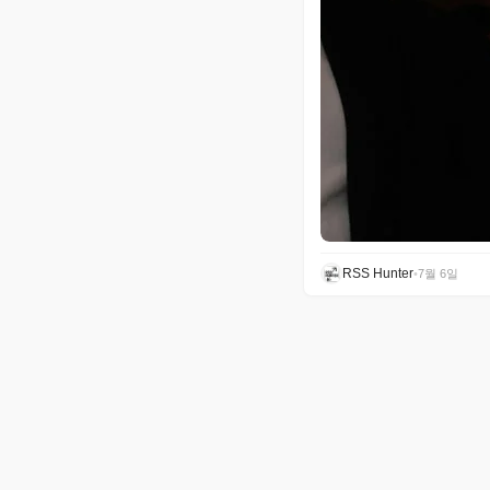
RSS Hunter
•
7월 6일